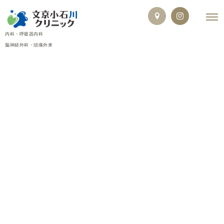
内科・呼吸器内科
脳神経外科・頭痛外来
お知らせ
[%article_date_notime_dot%]
[%title%]